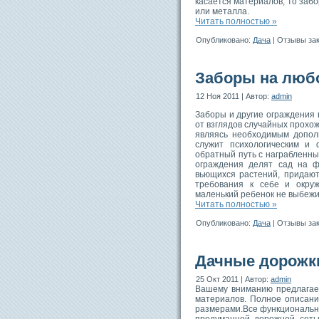
касается материалов, то забо
или металла.
Читать полностью »
Опубликовано:
Дача
|
Отзывы за
Заборы на люб
12 Ноя 2011 | Автор:
admin
Заборы и другие ограждения
от взглядов случайных прохож
являясь необходимым допол
служит психологическим и
обратный путь с награбленн
ограждения делят сад на ф
вьющихся растений, придают 
требования к себе и окру
маленький ребенок не выбежит
Читать полностью »
Опубликовано:
Дача
|
Отзывы за
Дачные дорожк
25 Окт 2011 | Автор:
admin
Вашему вниманию предлагает
материалов. Полное описани
размерами.Все функциональн
продуманной дорожной сеть