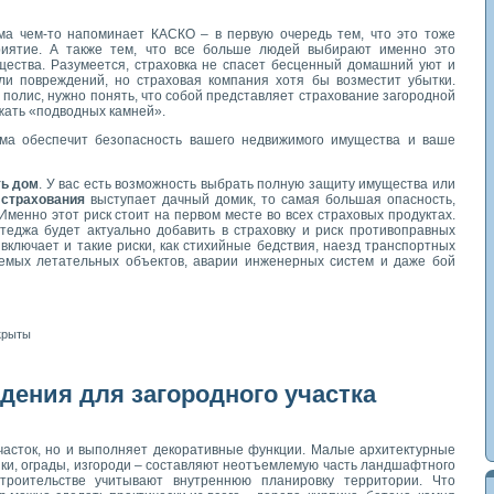
ма чем-то напоминает КАСКО – в первую очередь тем, что это тоже
риятие. А также тем, что все больше людей выбирают именно это
щества. Разумеется, страховка не спасет бесценный домашний уют и
и повреждений, но страховая компания хотя бы возместит убытки.
полис, нужно понять, что собой представляет страхование загородной
жать «подводных камней».
ома обеспечит безопасность вашего недвижимого имущества и ваше
ть дом
. У вас есть возможность выбрать полную защиту имущества или
 страхования
выступает дачный домик, то самая большая опасность,
 Именно этот риск стоит на первом месте во всех страховых продуктах.
ттеджа будет актуально добавить в страховку и риск противоправных
 включает и такие риски, как стихийные бедствия, наезд транспортных
емых летательных объектов, аварии инженерных систем и даже бой
крыты
дения для загородного участка
участок, но и выполняет декоративные функции. Малые архитектурные
ки, ограды, изгороди – составляют неотъемлемую часть ландшафтного
троительстве учитывают внутреннюю планировку территории. Что