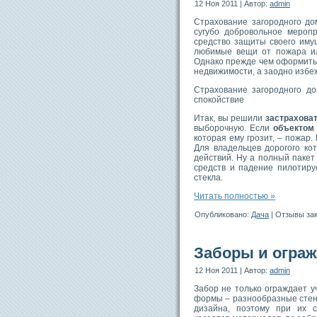
12 Ноя 2011 | Автор:
admin
Страхование загородного до
сугубо добровольное мероп
средство защиты своего иму
любимые вещи от пожара ил
Однако прежде чем оформить 
недвижимости, а заодно избе
Страхование загородного д
спокойствие
Итак, вы решили
застрахова
выборочную. Если
объектом
которая ему грозит, – пожар.
Для владельцев дорогого ко
действий. Ну а полный пакет
средств и падение пилотиру
стекла.
Читать полностью »
Опубликовано:
Дача
|
Отзывы за
Заборы и ограж
12 Ноя 2011 | Автор:
admin
Забор не только ограждает 
формы – разнообразные стен
дизайна, поэтому при их с