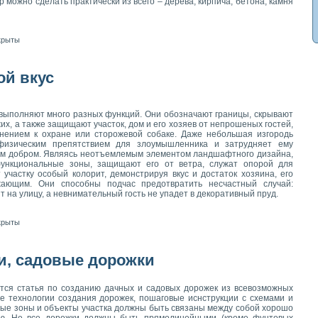
р можно сделать практически из всего – дерева, кирпича, бетона, камня
крыты
ой вкус
 выполняют много разных функций. Они обозначают границы, скрывают
их, а также защищают участок, дом и его хозяев от непрошеных гостей,
нением к охране или сторожевой собаке. Даже небольшая изгородь
 физическим препятствием для злоумышленника и затрудняет ему
ым добром. Являясь неотъемлемым элементом ландшафтного дизайна,
ункциональные зоны, защищают его от ветра, служат опорой для
участку особый колорит, демонстрируя вкус и достаток хозяина, его
жающим. Они способны подчас предотвратить несчастный случай:
 на улицу, а невнимательный гость не упадет в декоративный пруд.
крыты
и, садовые дорожки
ся статья по созданию дачных и садовых дорожек из всевозможных
е технологии создания дорожек, пошаговые иснструкции с схемами и
ые зоны и объекты участка должны быть связаны между собой хорошо
ю. Не все дорожки должны быть прямолинейными (кроме фунтовых