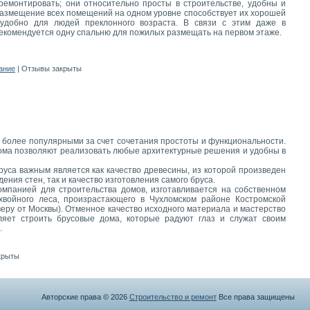
 ремонтировать; они относительно просты в строительстве, удобны и
размещение всех помещений на одном уровне способствует их хорошей
 удобно для людей преклонного возраста. В связи с этим даже в
екомендуется одну спальню для пожилых размещать на первом этаже.
ание
|
Отзывы закрыты
е более популярными за счет сочетания простоты и функциональности.
дома позволяют реализовать любые архитектурные решения и удобны в
руса важным является как качество древесины, из которой произведен
ения стен, так и качество изготовления самого бруса.
мпанией для строительства домов, изготавливается на собственном
хвойного леса, произрастающего в Чухломском районе Костромской
веру от Москвы). Отменное качество исходного материала и мастерство
ляет строить брусовые дома, которые радуют глаз и служат своим
.
крыты
Авторские права © 2026
Строительство и ремонт
Все права защищены