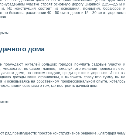
 приусадебном участке строят основную дорогу шириной 2,25—2,5 м и
м. Их конструкция состоит из основания, покрытия, бордюров и
ют по бокам на расстоянии 40—50 см от дорог и 15—30 см от дорожек в
ков.
крыты
дачного дома
обуждают жителей больших городов покупать садовые участки и
а
, множество, но самое главное, пожалуй, это желание провести лето,
м дачном доме, на свежем воздухе, среди цветов и деревьев. И вот вы
Однако доходы ваши ограничены, и выложить сразу всю сумму вы не
ия и основываясь на собственном профессиональном опыте, хотелось
есколькими советами о том, как построить дачный дом.
крыты
т ряд преимуществ: простое конструктивное решение, благодаря чему