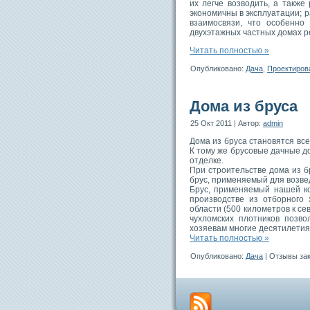
их легче возводить, а также
экономичны в эксплуатации; 
взаимосвязи, что особенно
двухэтажных частных домах р
Читать полностью »
Опубликовано:
Дача
,
Проектиров
Дома из бруса
25 Окт 2011 | Автор:
admin
Дома из бруса становятся вс
К тому же брусовые дачные 
отделке.
При строительстве дома из б
брус, применяемый для возвед
Брус, применяемый нашей ко
производстве из отборного 
области (500 километров к се
чухломских плотников позво
хозяевам многие десятилетия
Читать полностью »
Опубликовано:
Дача
|
Отзывы за