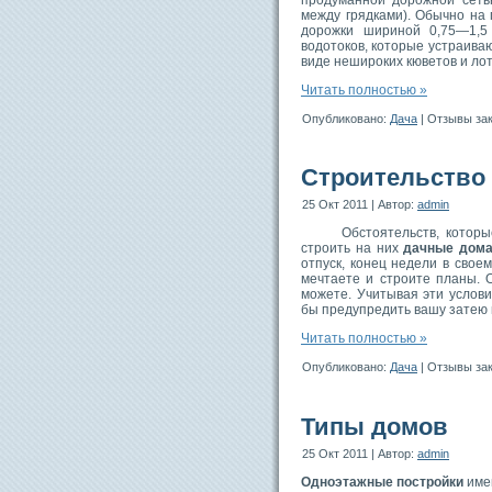
между грядками). Обычно на
дорожки шириной 0,75—1,5 
водотоков, которые устраива
виде нешироких кюветов и лот
Читать полностью »
Опубликовано:
Дача
|
Отзывы за
Строительство 
25 Окт 2011 | Автор:
admin
Обстоятельств, которые п
строить на них
дачные дом
отпуск, конец недели в свое
мечтаете и строите планы. 
можете. Учитывая эти услов
бы предупредить вашу затею н
Читать полностью »
Опубликовано:
Дача
|
Отзывы за
Типы домов
25 Окт 2011 | Автор:
admin
Одноэтажные постройки
имею