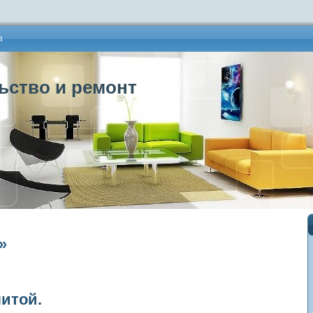
а
ьство и ремонт
»
итой.