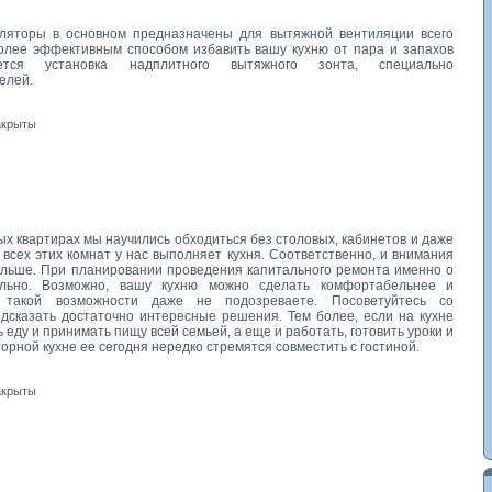
ляторы в основном предназначены для вытяжной вентиляции всего
лее эффективным способом избавить вашу кухню от пара и запахов
тся установка надплитного вытяжного зонта, специально
елей.
акрыты
х квартирах мы научились обходиться без столовых, кабинетов и даже
 всех этих комнат у нас выполняет кухня. Соответственно, и внимания
больше. При планировании проведения капитального ремонта именно о
ельно. Возможно, вашу кухню можно сделать комфортабельнее и
такой возможности даже не подозреваете. Посоветуйтесь со
одсказать достаточно интересные решения. Тем более, если на кухне
 еду и принимать пищу всей семьей, а еще и работать, готовить уроки и
торной кухне ее сегодня нередко стремятся совместить с гостиной.
акрыты