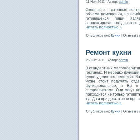
11 Ноя 2011 | Автор:
admin
Оконные и настенные венти
объема помещения, но наибо
готовящейся пищи являе
спроектированного для этих ц
Читать полностью »
Опубликовано:
Кухня
|
Отзывы з
Ремонт кухни
25 Окт 2011 | Автор:
admin
В стандартных малогабаритны
гостиных. И нередко функции
кухне уделяется несколько 
кухне стоит подумать отд
функциональнее, а Вы о 
специалистами. Они могут п
приходится не только готовить
т.д. Да и при достаточно прос
Читать полностью »
Опубликовано:
Кухня
|
Отзывы з