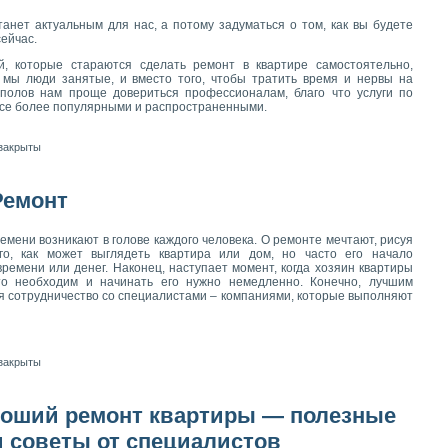
анет актуальным для нас, а потому задуматься о том, как вы будете
сейчас.
, которые стараются сделать ремонт в квартире самостоятельно,
 мы люди занятые, и вместо того, чтобы тратить время и нервы на
 полов нам проще довериться профессионалам, благо что услуги по
все более популярными и распространенными.
закрыты
Ремонт
емени возникают в голове каждого человека. О ремонте мечтают, рисуя
го, как может выглядеть квартира или дом, но часто его начало
времени или денег. Наконец, наступает момент, когда хозяин квартиры
то необходим и начинать его нужно немедленно. Конечно, лучшим
я сотрудничество со специалистами – компаниями, которые выполняют
закрыты
роший ремонт квартиры — полезные
 советы от специалистов