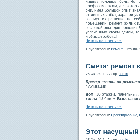
лишняя головная боль. Но т
профессионалам, для которы
они, имея большой опыт, зна
от лишних забот, заранее ук
возьмут их решение на се
помещений, ремонт жилых и
весь свой опыт для решения 
увлечённых своим делом, к
любимая работа!
Читать полностью »
Опубликовано:
Ремонт
|
Отзывы 
Смета: ремонт 
25 Окт 2011 | Автор:
admin
Пример сметы на ремонтн
публикации).
Дом
: 10 этажей, панельный
холла
: 13,6 кв. м.
Высота пот
Читать полностью »
Опубликовано:
Проектирование
,
Этот насущный 
25 Окт 2011 | Автор:
admin