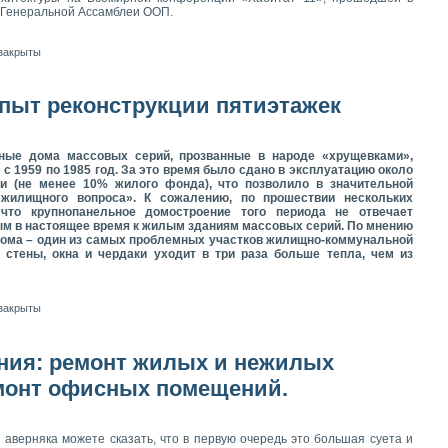
й Генеральной Ассамблеи ООП.
закрыты
пыт реконструкции пятиэтажек
ные дома массовых серий, прозванные в народе «хрущевками»,
 с 1959 по 1985 год. За это время было сдано в эксплуатацию около
и (не менее 10% жилого фонда), что позволило в значительной
«жилищного вопроса». К сожалению, по прошествии нескольких
 что крупнопанельное домостроение того периода не отвечает
м в настоящее время к жилым зданиям массовых серий. По мнению
 дома – один из самых проблемных участков жилищно-коммунальной
 стены, окна и чердаки уходит в три раза больше тепла, чем из
закрыты
ния: ремонт жилых и нежилых
монт офисных помещений.
аверняка можете сказать, что в первую очередь это большая суета и