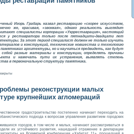
оды реставрации памятников
ученый Игорь Грабарь назвал реставрацию «скорее искусством,
нечно же, красивая, «звонкая», однако реальность выглядит
к считают специалисты корпорации «Укрреставрация», настоящий
тся у реставратора только после пятнадцати-двадцати лет
итектуры. За этот период специалист должен не только изучить
териалов и конструкций, технические новшества и технологию
памятниках архитектуры, но и научиться предвидеть, как будут
 собой разные материалы и конструкции, определять причины
бъекта и намечать пути их устранения, выявлять степень
ва в первоначальную структуру памятника.
закрыты
роблемы реконструкции малых
ктуре крупнейших агломераций
чественное градостроительство постепенно начинает переходить на
рбанистического подхода к вопросам управления развитием городских
жившихся городов, в том числе и малых, начинают рассматриваться в
одели их устойчивого развития, нашедшей отражение в декларации
хитектуры на Всемирной конференции «Хабитат 11», прошедшей в