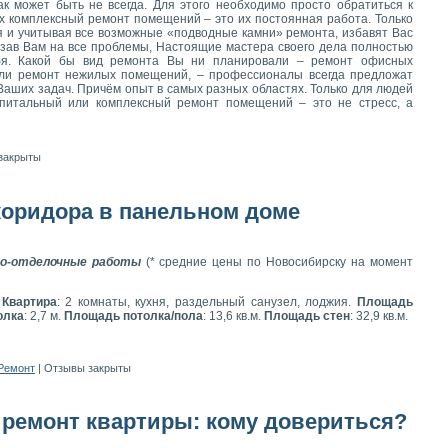
ак может быть не всегда. Для этого необходимо просто обратиться к
х комплексный ремонт помещений – это их постоянная работа. Только
я и учитывая все возможные «подводные камни» ремонта, избавят Вас
азав Вам на все проблемы, Настоящие мастера своего дела полностью
бя. Какой бы вид ремонта Вы ни планировали – ремонт офисных
ли ремонт нежилых помещений, – профессионалы всегда предложат
Ваших задач. Причём опыт в самых разных областях. Только для людей
апитальный или комплексный ремонт помещений – это не стресс, а
закрыты
коридора в панельном доме
о-отделочные работы
(* средние цены по Новосибирску на момент
.
Квартира
: 2 комнаты, кухня, раздельный санузел, лоджия.
Площадь
олка
: 2,7 м.
Площадь потолка/пола
: 13,6 кв.м.
Площадь стен
: 32,9 кв.м.
Ремонт
|
Отзывы закрыты
ремонт квартиры: кому довериться?