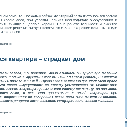
ирном ремонте. Поскольку сейчас квартирный ремонт становится весьма
ы своего дела, при условии наличия необходимого оборудования и
атить хижину в царские хоромы. Но в работе возникает множество
амотное решение рискует повлечь за собой нехорошие моменты в виде
 и финансов.
закрыты
ся квартира – страдает дом
мели голоса, то, наверное, люди слышали бы грустную мелодию
кого, только с другими словами «Мы слишком устали, и слишком
зи» и прочих деталей » Право собственности предполагает право
ься своим имуществом по своему усмотрению Но недвижимое
ь особая Квартира принадлежит своему владельцу, но она лишь
шого дома, и все, что происходит с одной квартирой при
е, отражается на «здоровье» всего дома Что может позволить
 многоквартирном доме, повышая комфортность своего жилища»
закрыты