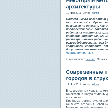
Некоторые мет
архитектуры
12 Ноя 2011 | Автор:
admin
Полвека назад известный 
чем техникой». Фраза, ко
несколько по-другому. Ка
профессионализм появляе
работы на памятниках арх
свойства строительных ма
реставрационных работ на 
взаимодействовать между
аварийного состояния о
допустимости вмешательст
Читать полностью »
Опубликовано:
Ремонт
|
Отзывы 
Современные п
городов в стру
12 Ноя 2011 | Автор:
admin
В современных условиях оте
качественно новую ступень у
поселений.
Проблемы реконструкции сло
контексте создания новой м
Международной академии ар