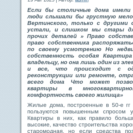
Если бы столичные дома имели г
люди слышали бы грустную мело
Вертинского, только с другими
устали, и слишком мы стары дл
прочих деталей » Право собств
право собственника распоряжат
по своему усмотрению Но нед
собственность особая Квартира
владельцу, но она лишь один из эл
и все, что происходит с од
реконструкции или ремонте, отр
всего дома Что может позво
квартиры в многоквартирн
комфортность своего жилища»
Жилые дома, построенные в 50-е гг
пользуются повышенным спросом у
Квартиры в них, как правило больш
высокие, качество строительства хор
старомодная, но если средства по