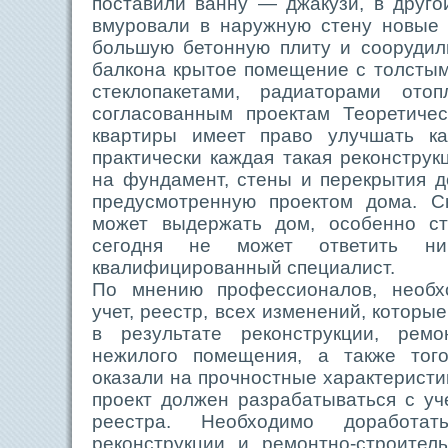
поставили ванну — джакузи, в друг
вмуровали в наружную стену новые 
большую бетонную плиту и соорудил
балкона крытое помещение с толсты
стеклопакетами, радиаторами от
согласованным проектам Теоретиче
квартиры имеет право улучшать ка
практически каждая такая реконструк
на фундамент, стены и перекрытия до
предусмотренную проектом дома. С
может выдержать дом, особенно ст
сегодня не может ответить н
квалифицированный специалист.
По мнению профессионалов, необх
учет, реестр, всех изменений, которы
в результате реконструкции, рем
нежилого помещения, а также того
оказали на прочностные характеристи
проект должен разрабатываться с у
реестра. Необходимо доработ
реконструкции и ремонтно-строител